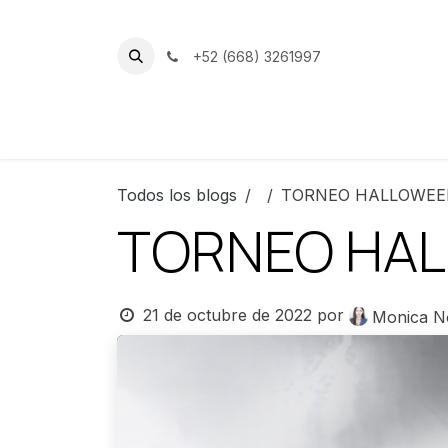
Ir al contenido
+52 (668) 3261997
Inicio
Nuestro Club
Instalacion
Todos los blogs
TORNEO HALLOWE
TORNEO HA
21 de octubre de 2022
por
Monica N