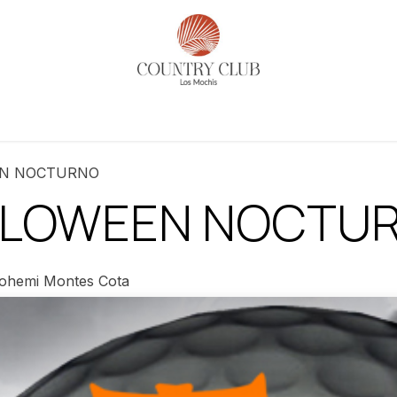
es
Actividades
Noticias​
Reservaciones
Historia
EN NOCTURNO
LLOWEEN NOCTU
ohemi Montes Cota