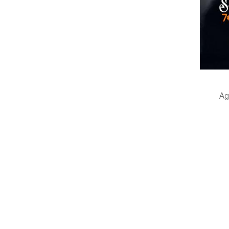
Ag
en