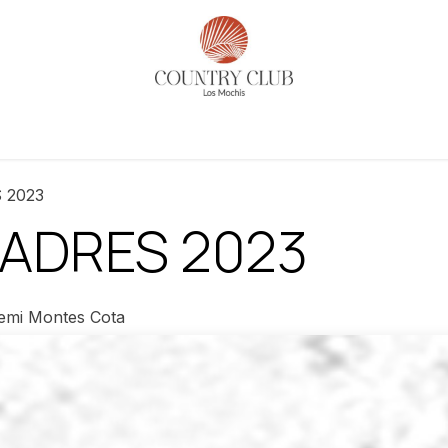
es
Actividades
Noticias​
Reservaciones
Historia
 2023
MADRES 2023
emi Montes Cota