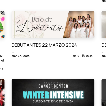
jun
DEBUTANTES 22 MARZO 2024
D
...
...
tir
mar 27, 2024
0
2514
mar
 el
41