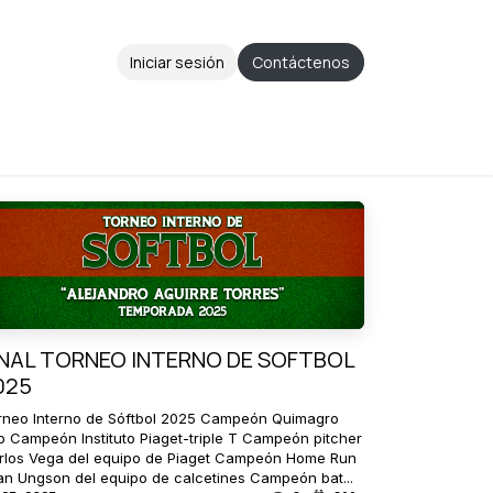
Iniciar sesión
Contáctenos
Aviso de Privacidad
Ayuda
Cita
INAL TORNEO INTERNO DE SOFTBOL
025
rneo Interno de Sóftbol 2025 Campeón Quimagro
b Campeón Instituto Piaget-triple T Campeón pitcher
rlos Vega del equipo de Piaget Campeón Home Run
an Ungson del equipo de calcetines Campeón bat...