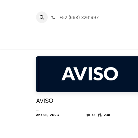
Ir al contenido
+52 (668) 3261997
Inicio
Nuestro Club
Instalacion
AVISO
...
abr 25, 2026
0
238