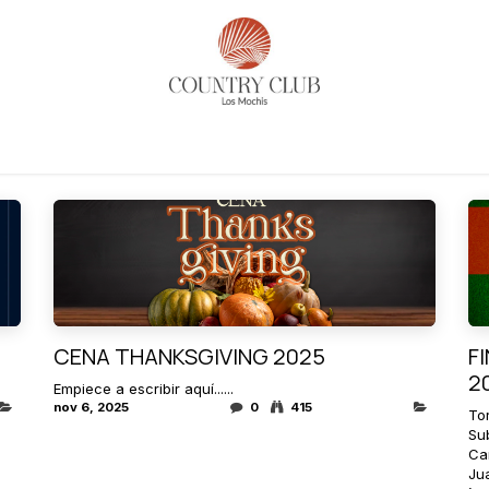
es
Actividades
Noticias​
Reservaciones
Historia
CENA THANKSGIVING 2025
F
2
Empiece a escribir aquí......
nov 6, 2025
0
415
To
Su
Ca
Ju