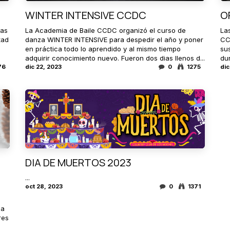
WINTER INTENSIVE CCDC
O
ias
La Academia de Baile CCDC organizó el curso de
La
tad
danza WINTER INTENSIVE para despedir el año y poner
CC
en práctica todo lo aprendido y al mismo tiempo
su
adquirir conocimiento nuevo. Fueron dos dias llenos d...
dur
76
dic 22, 2023
0
1275
dic
DIA DE MUERTOS 2023
...
oct 28, 2023
0
1371
na
res