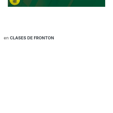
en
CLASES DE FRONTON
Blvd. Canuto Ibarra #1031 Sur Fracc. Jardines del
Country. Los Mochis Sinaloa.
+52 (668)
3261997