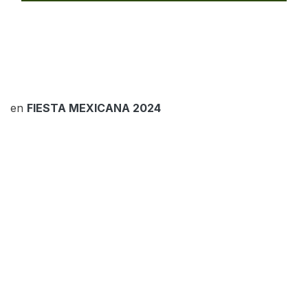
en
FIESTA MEXICANA 2024
Blvd. Canuto Ibarra #1031 Sur Fracc. Jardines del
Country. Los Mochis Sinaloa.
+52 (668)
3261997