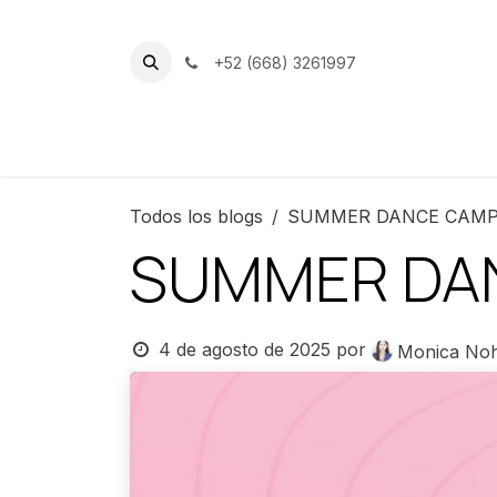
Ir al contenido
+52 (668) 3261997
Inicio
Nuestro Club
Instalacion
Todos los blogs
SUMMER DANCE CAMP 
SUMMER DA
4 de agosto de 2025
por
Monica Noh