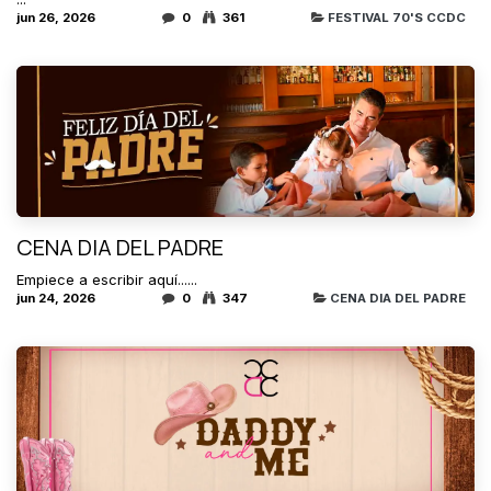
jun 26, 2026
0
361
FESTIVAL 70'S CCDC
CENA DIA DEL PADRE
Empiece a escribir aquí......
jun 24, 2026
0
347
CENA DIA DEL PADRE