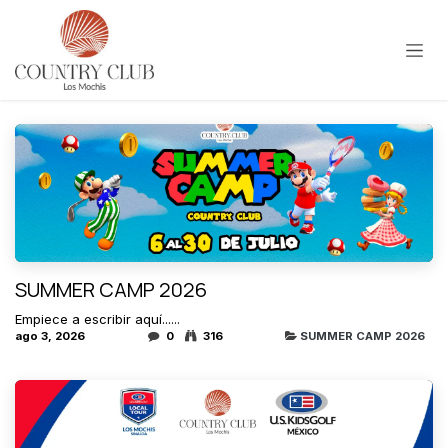
Ir al contenido
SUMMER CAMP 2026
Empiece a escribir aquí......
ago 3, 2026
0
316
SUMMER CAMP 2026