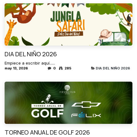
DIA DEL NIÑO 2026
Empiece a escribir aquí......
may 13, 2026
0
285
DIA DEL NIÑO 2026
TORNEO ANUAL DE GOLF 2026