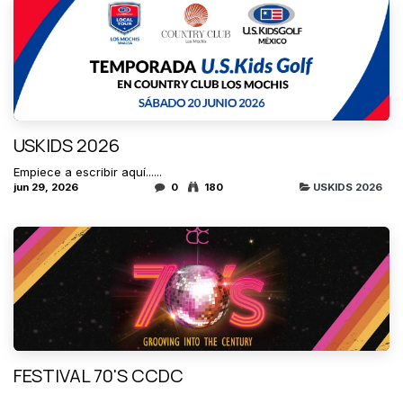
USKIDS 2026
Empiece a escribir aquí......
jun 29, 2026
0
180
USKIDS 2026
FESTIVAL 70'S CCDC
...