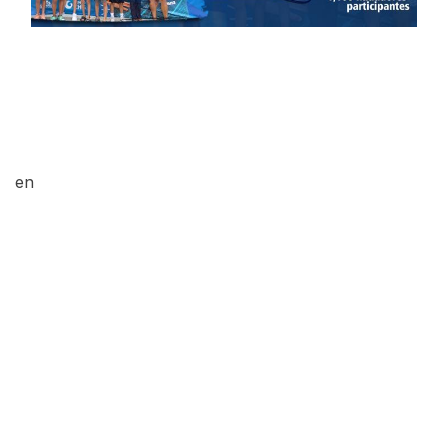
en
Blvd. Canuto Ibarra #1031 Sur Fracc. Jardines del
Country. Los Mochis Sinaloa.
+52 (668)
3261997