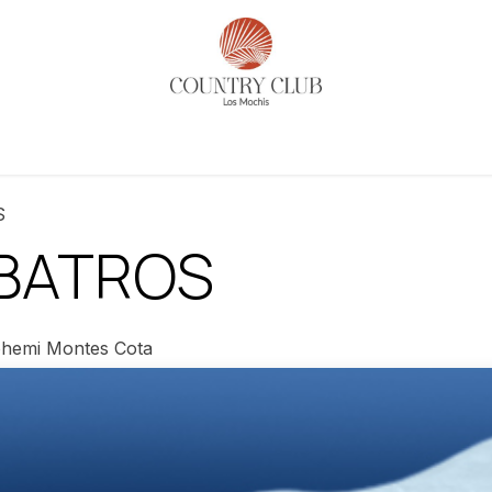
es
Actividades
Noticias​
Reservaciones
Historia
S
BATROS
hemi Montes Cota