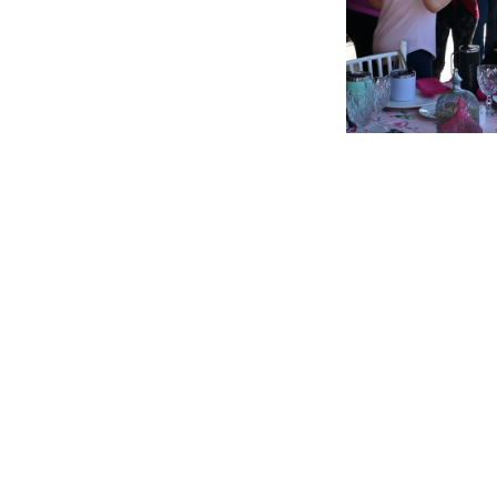
en
DESAYUNO A
Blvd. Canu