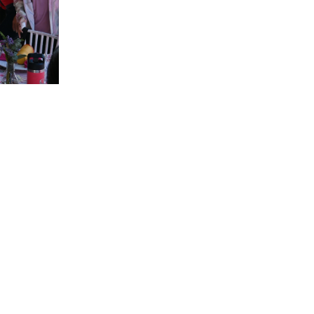
MOR Y AMISTAD
to Ibarra #1031 Sur Fracc. Jardines del Country. Los Moch
+52 (668)
3261997