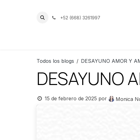
Ir al contenido
+52 (668) 3261997
Inicio
Nuestro Club
Instalacion
Todos los blogs
DESAYUNO AMOR Y A
DESAYUNO A
15 de febrero de 2025
por
Monica N