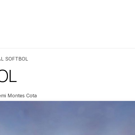
es
Actividades
Noticias​
Reservaciones
Historia
AL SOFTBOL
OL
mi Montes Cota