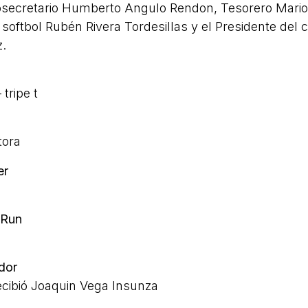
osecretario Humberto Angulo Rendon, Tesorero Mari
softbol Rubén Rivera Tordesillas y el Presidente del 
z.
 tripe t
tora
er
 Run
dor
ecibió Joaquin Vega Insunza