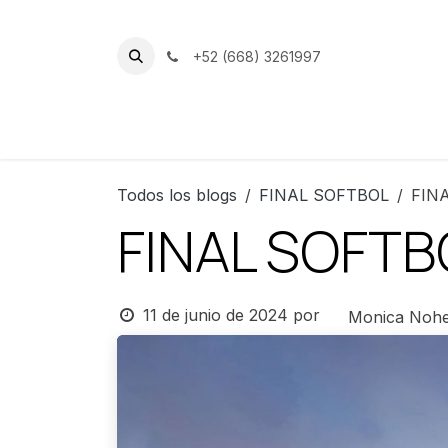
Ir al contenido
+52 (668) 3261997
Inicio
Nuestro Club
Instalacion
Todos los blogs
FINAL SOFTBOL
FIN
FINAL SOFTB
11 de junio de 2024
por
Monica Nohe