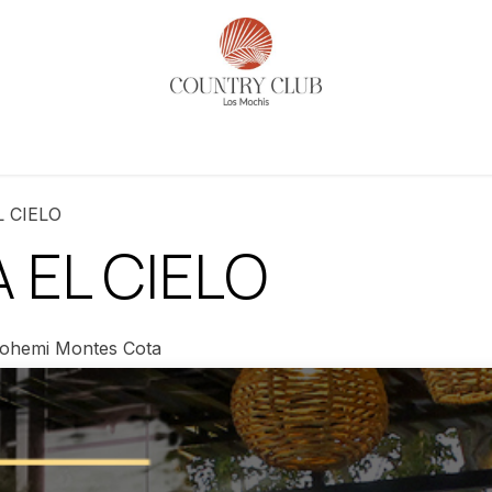
es
Actividades
Noticias​
Reservaciones
Historia
 CIELO
 EL CIELO
ohemi Montes Cota