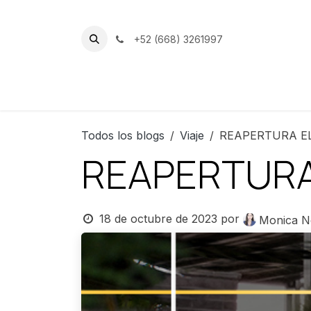
Ir al contenido
+52 (668) 3261997
Inicio
Nuestro Club
Instalacion
Todos los blogs
Viaje
REAPERTURA EL
REAPERTURA
18 de octubre de 2023
por
Monica N