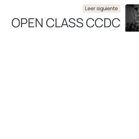
Leer siguiente
OPEN CLASS CCDC
to Ibarra #1031 Sur Fracc. Jardines del Country. Los Moch
+52 (668)
3261997