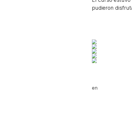
pudieron disfru
en