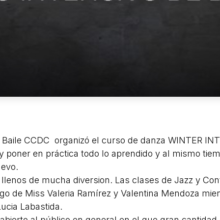
 Baile CCDC organizó el curso de danza WINTER IN
y poner en práctica todo lo aprendido y al mismo tiem
uevo.
 llenos de mucha diversion. Las clases de Jazz y Co
rgo de Miss Valeria Ramírez y Valentina Mendoza mien
ucia Labastida.
abierto al público en general en el que gran cantidad